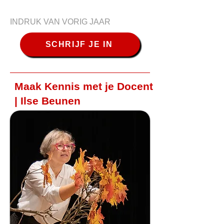
INDRUK VAN VORIG JAAR
SCHRIJF JE IN
Maak Kennis met je Docent
| Ilse Beunen