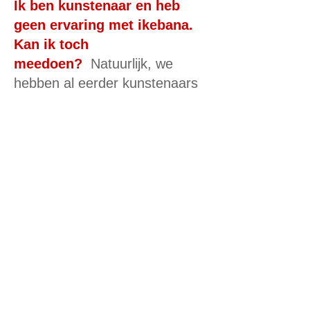
Ik ben kunstenaar en heb
geen ervaring met ikebana.
Kan ik toch
meedoen?
Natuurlijk, we
hebben al eerder kunstenaars
gehad die succesvol hebben
deelgenomen.
Wat zijn jullie
annuleringsvoorwaarden?
Annuleringen 8 weken voor de
workshop: volledige restitutie,
tussen 8 weken en 4 weken
50% restitutie. Minder dan 4
weken, geen restitutie.