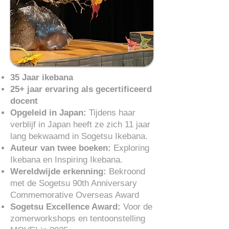
35 Jaar ikebana
25+ jaar ervaring als gecertificeerd
docent
Opgeleid in Japan:
Tijdens haar
verblijf in Japan heeft ze zich 11 jaar
lang bekwaamd in Sogetsu Ikebana.
Auteur van twee boeken:
Exploring
Ikebana en Inspiring Ikebana.
Wereldwijde erkenning:
Bekroond
met de Sogetsu 90th Anniversary
Commemorative Overseas Award
​Sogetsu Excellence Award:
Voor de
zomerworkshops en tentoonstelling