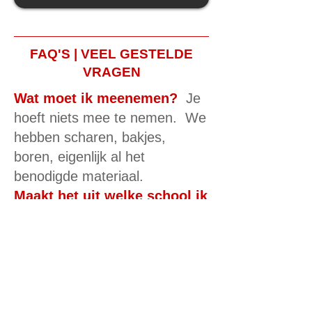
FAQ'S | VEEL GESTELDE
VRAGEN
Wat moet ik meenemen?
Je
hoeft niets mee te nemen. We
hebben scharen, bakjes,
boren, eigenlijk al het
benodigde materiaal.
Maakt het uit welke school ik
volg?
Het maakt niet uit van
welke ikebana school je bent,
elke stijl is welkom.
Wat zijn jullie