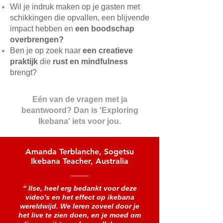
Wil je indruk maken op je gasten met
schikkingen die opvallen, een blijvende
impact hebben en
een boodschap
overbrengen?
Ben je op zoek naar
een creatieve
praktijk
die
rust en mindfulness
brengt?
Eén van de vragen met ja
beantwoord? Dan is 'Exploring
Ikebana' iets voor jou.
Amanda Terblanche, Sogetsu
Ikebana Teacher, Australia
“ Ilse, heel erg bedankt voor deze
video's en het effect op ikebana
wereldwijd. We leren zoveel door je
het live te zien doen, en je moed om