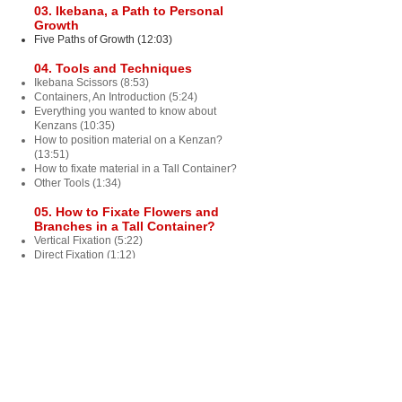
03. Ikebana, a Path to Personal
Growth
Five Paths of Growth (12:03)
04. Tools and Techniques
Ikebana Scissors (8:53)
Containers, An Introduction (5:24)
Everything you wanted to know about
Kenzans (10:35)
How to position material on a Kenzan?
(13:51)
How to fixate material in a Tall Container?
Other Tools (1:34)
05. How to Fixate Flowers and
Branches in a Tall Container?
Vertical Fixation (5:22)
Direct Fixation (1:12)
Cross Bar Fixation (3:56)
06. Exploring Basic Styles
Introduction (1:06)
Basic Upright Style in a Moribana with Only
Flowers (23:20)
From Regular To Reversed (14:03)
Variation 1 Upright Style Moribana - Lovers'
Style (16:22)
Variation 1 Slanting Style Moribana (6:51)