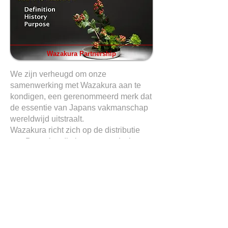
Wazakura Partnership
We zijn verheugd om onze
samenwerking met Wazakura aan te
kondigen, een gerenommeerd merk dat
de essentie van Japans vakmanschap
wereldwijd uitstraalt.
Wazakura richt zich op de distributie
van Bonsai en Ikebana gereedschap
van superieure kwaliteit.
Meld je aan voor onze
nieuwsbrief
en
ontvang een speciale kortingscode van
20% voor je eerste aankoop.