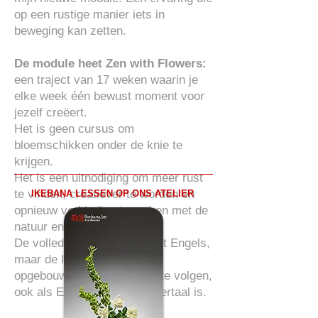
op een rustige manier iets in
beweging kan zetten.
De module heet Zen with Flowers:
een traject van 17 weken waarin je
elke week één bewust moment voor
jezelf creëert.
Het is geen cursus om
bloemschikken onder de knie te
krijgen.
Het is een uitnodiging om meer rust
te vinden, creatiever te worden en
IKEBANA LESSEN OP ONS ATELIER
opnieuw verbinding te maken met de
natuur en met jezelf.
De volledige module is in het Engels,
maar de lessen zijn rustig
opgebouwd en gemakkelijk te volgen,
ook als Engels niet je moedertaal is.