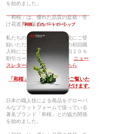
を始めました。
「和桜」は、優れた品質の盆栽・生
け花道具を販売しています。
「和桜」とのパートナーシップ
私たちのニュースレター購読にご登
録いただくと、「和桜」での初回購
入時にご利用いただける特別２０％
割引コードを差し上げます。
ニュー
スレター購読のご登録はこちら
「和桜」の商品はこちらでご覧いた
だけます.
日本の職人技による商品をグローバ
ルなプラットフォームで扱っている
著名ブランド「和桜」との協力関係
を始めました。