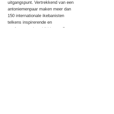
uitgangspunt. Vertrekkend van een
antoniemenpaar maken meer dan
150 internationale ikebanisten
telkens inspirerende en
confronterende schikkingen. De
verschillende manieren waarop
deze contrasten in natuurlijke
materialen worden vertaald,
getuigen niet alleen van de
creativiteit en vindingrijkheid van
de kunstenaars maar ook van de
onuitputtelijke mogelijkheden van
Ikebana.
29 x 24 cm
256 p, hard cover