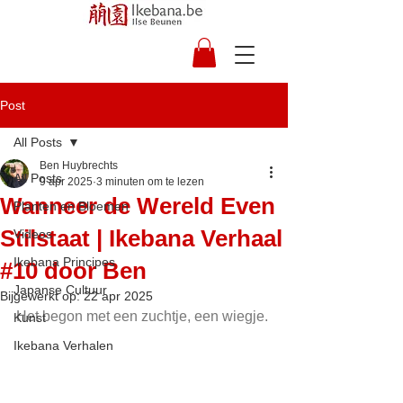
Post
All Posts
Ben Huybrechts
All Posts
9 apr 2025
3 minuten om te lezen
Wanneer de Wereld Even
Planten en Bloemen
Stilstaat | Ikebana Verhaal
Videos
Ikebana Principes
#10 door Ben
Japanse Cultuur
Bijgewerkt op:
22 apr 2025
Het begon met een zuchtje, een wiegje.
Kunst
Ikebana Verhalen