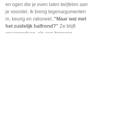
en ogen die je even laten twijfelen aan 
je voorstel. Ik breng tegenargumenten 
in, keurig en rationeel, 
"Maar wat met 
het zuidelijk halfrond?"
 Ze blijft 
onaangedaan, als een bronzen 
standbeeld in een sneeuwstorm. Het 
helpt nooit.