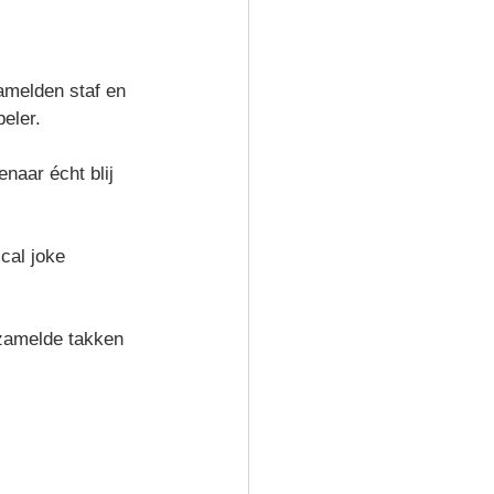
amelden staf en 
peler.
naar écht blij 
cal joke 
rzamelde takken 