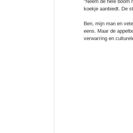
"Neem de hele boom m
koekje aanbiedt. De s
Ben, mijn man en vete
eens. Maar de appelbo
verwarring en culturel