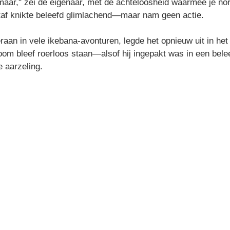
aar," zei de eigenaar, met de achteloosheid waarmee je no
taf knikte beleefd glimlachend—maar nam geen actie.
raan in vele ikebana-avonturen, legde het opnieuw uit in he
om bleef roerloos staan—alsof hij ingepakt was in een bele
e aarzeling.