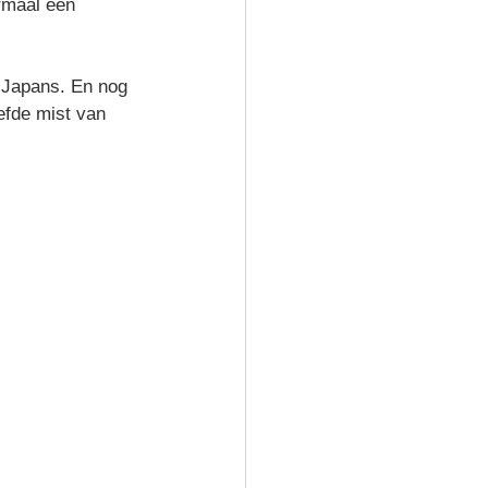
rmaal een 
t Japans. En nog 
efde mist van 