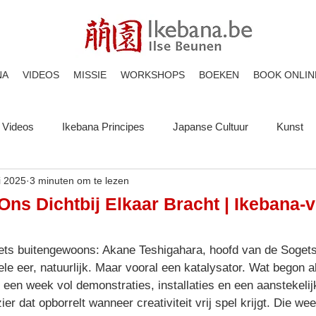
NA
VIDEOS
MISSIE
WORKSHOPS
BOEKEN
BOOK ONLIN
Videos
Ikebana Principes
Japanse Cultuur
Kunst
i 2025
3 minuten om te lezen
ns Dichtbij Elkaar Bracht | Ikebana-
le eer, natuurlijk. Maar vooral een katalysator. Wat begon al
t een week vol demonstraties, installaties en een aanstekelij
ier dat opborrelt wanneer creativiteit vrij spel krijgt. Die w