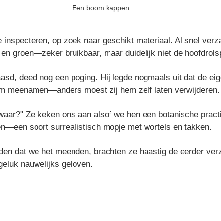
Een boom kappen
e inspecteren, op zoek naar geschikt materiaal. Al snel verz
n en groen—zeker bruikbaar, maar duidelijk niet de hoofdrols
sd, deed nog een poging. Hij legde nogmaals uit dat de eige
oom meenamen—anders moest zij hem zelf laten verwijderen.
aar?" Ze keken ons aan alsof we hen een botanische practi
n—een soort surrealistisch mopje met wortels en takken.
rden dat we het meenden, brachten ze haastig de eerder ve
geluk nauwelijks geloven.