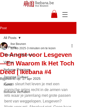
Post
All Posts
Ilse Beunen
All Posts
12 feb 2025
3 minuten om te lezen
De Angst voor Lesgeven
Planten en Bloemen
—En Waarom Ik Het Toch
Videos
Ikebana Principes
Deed | Ikebana #4
Japanse Cultuur
Bijgewerkt op:
17 apr 2025
Soms sleurt het leven je met een 
Kunst
ironische grijns recht in de armen van 
Ikebana Verhalen
iets waar je jarenlang met grote passen 
bent van weggelopen. Lesgeven? 
Niets voor mij. Absoluut niet. Geen haar 