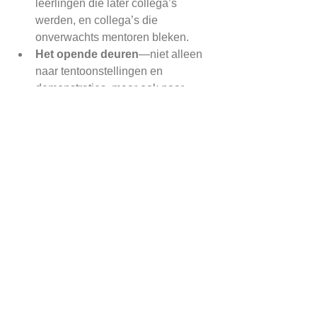
leerlingen die later collega’s 
werden, en collega’s die 
onverwachts mentoren bleken.
Het opende deuren
—niet alleen 
naar tentoonstellingen en 
demonstraties, maar ook naar 
artistieke samenwerkingen die ik 
zelf nooit had kunnen bedenken.
Ik werd er niet rijk van, maar het 
leverde wel iets veel waardevollers op: 
een dieper begrip van ikebana en een 
manier om de schoonheid ervan te 
delen met anderen en tegelijkertijd een 
duurzaam bestaan op te bouwen.