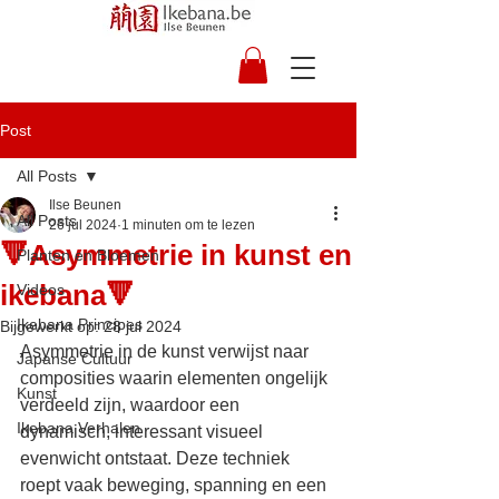
Post
All Posts
Ilse Beunen
All Posts
26 jul 2024
1 minuten om te lezen
🔻Asymmetrie in kunst en
Planten en Bloemen
ikebana🔻
Videos
Ikebana Principes
Bijgewerkt op:
28 jul 2024
Asymmetrie in de kunst verwijst naar 
Japanse Cultuur
composities waarin elementen ongelijk 
Kunst
verdeeld zijn, waardoor een 
Ikebana Verhalen
dynamisch, interessant visueel 
evenwicht ontstaat. Deze techniek 
roept vaak beweging, spanning en een 