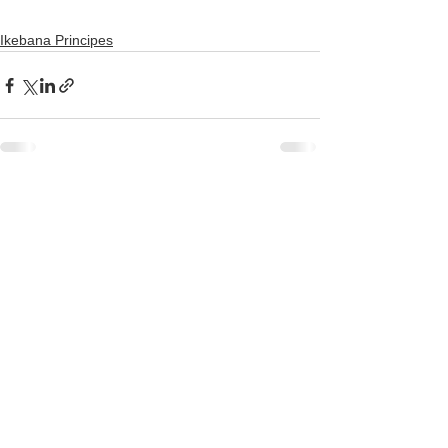
Ikebana Principes
Alles weergeven
Recente blogposts