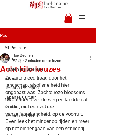
Post
All Posts
Ilse Beunen
All Posts
23 apr
2 minuten om te lezen
Acht kilo keuzes
Planten en Bloemen
De auto gleed traag door het 
Videos
landschap, alsof snelheid hier 
Ikebana Principes
ongepast was. Zachte roze bloesems 
Japanse Cultuur
dwarrelden over de weg en landden af 
Kunst
en toe, met een zekere 
vanzelfsprekendheid, op de voorruit. 
Ikebana Verhalen
Even leek het minder op rijden en meer 
op het binnengaan van een schilderij 