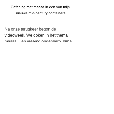
Oefening met massa in een van mijn 
nieuwe mid-century containers
Na onze terugkeer begon de 
videoweek. We doken in het thema 
massa. Een vreemd onderwerp, bijna 
een raadsel: hoe geef je iets gewicht 
zonder dat het zwaar wordt?
En bijna vanzelf kwamen de nieuwe 
containers voor de camera te staan. Als 
vertrekpunt voor de videolessen over 
massa. Want een container is geen 
object waarin je iets plaatst, hij stuurt 
mee, duwt terug, en maakt keuzes 
zichtbaar.