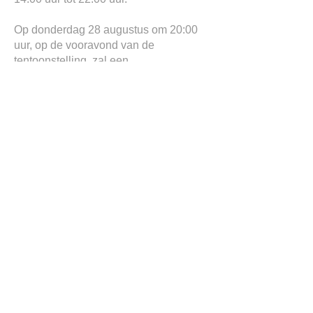
Op donderdag 28 augustus om 20:00
uur, op de vooravond van de
tentoonstelling, zal een
bloemenconcert plaatsvinden in
samenwerking met Musica Cultura
Jette, wat de ervaring verrijkt met een
dialoog tussen muziek en beweging.
MOVE! is meer dan een
tentoonstelling
—het is een
uitnodiging om deel te nemen aan een
gesprek over actie, verandering en
verantwoordelijkheid. Of het nu via
kunst, reflectie of persoonlijke inzet is,
elke bezoeker wordt uitgedaagd om te
overwegen: Wat zet ik in beweging?
Stap in de ruimte, voel de energie van
transformatie en draag deze verder uit.