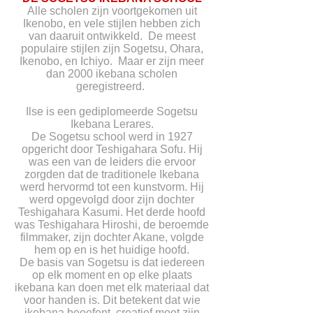
Alle scholen zijn voortgekomen uit
Ikenobo, en vele stijlen hebben zich
van daaruit ontwikkeld. De meest
populaire stijlen zijn Sogetsu, Ohara,
Ikenobo, en Ichiyo. Maar er zijn meer
dan 2000 ikebana scholen
geregistreerd.
Ilse is een gediplomeerde Sogetsu
Ikebana Lerares.
De Sogetsu school werd in 1927
opgericht door Teshigahara Sofu. Hij
was een van de leiders die ervoor
zorgden dat de traditionele Ikebana
werd hervormd tot een kunstvorm. Hij
werd opgevolgd door zijn dochter
Teshigahara Kasumi. Het derde hoofd
was Teshigahara Hiroshi, de beroemde
filmmaker, zijn dochter Akane, volgde
hem op en is het huidige hoofd.
De basis van Sogetsu is dat iedereen
op elk moment en op elke plaats
ikebana kan doen met elk materiaal dat
voor handen is. Dit betekent dat wie
ikebana beoefent, creatief moet zijn