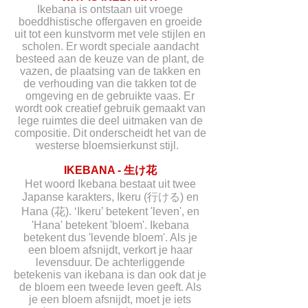
Ikebana is ontstaan uit vroege
boeddhistische offergaven en groeide
uit tot een kunstvorm met vele stijlen en
scholen. Er wordt speciale aandacht
besteed aan de keuze van de plant, de
vazen, de plaatsing van de takken en
de verhouding van die takken tot de
omgeving en de gebruikte vaas. Er
wordt ook creatief gebruik gemaakt van
lege ruimtes die deel uitmaken van de
compositie. Dit onderscheidt het van de
westerse bloemsierkunst stijl.
IKEBANA - 生け花
Het woord Ikebana bestaat uit twee
Japanse karakters, Ikeru (行ける) en
Hana (花). ‘Ikeru’ betekent 'leven', en
'Hana' betekent 'bloem'. Ikebana
betekent dus 'levende bloem'. Als je
een bloem afsnijdt, verkort je haar
levensduur. De achterliggende
betekenis van ikebana is dan ook dat je
de bloem een tweede leven geeft. Als
je een bloem afsnijdt, moet je iets