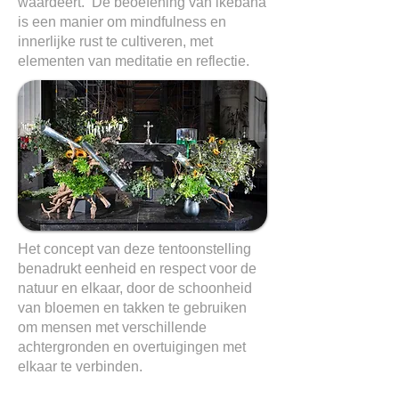
waardeert. De beoefening van ikebana
is een manier om mindfulness en
innerlijke rust te cultiveren, met
elementen van meditatie en reflectie.
Het concept van deze tentoonstelling
benadrukt eenheid en respect voor de
natuur en elkaar, door de schoonheid
van bloemen en takken te gebruiken
om mensen met verschillende
achtergronden en overtuigingen met
elkaar te verbinden.