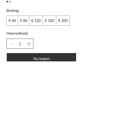
Bedrag
€ 40
€ 80
€ 120
€ 160
€ 200
Hoeveelheid
Nu kopen
Ikebana.be
BNI bv
Onafhankelijkheidslaan 5
B-2020 Antwerpen
VAT: BE
0882.822.734
Privacy
-
General Terms & Conditions