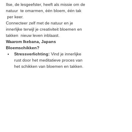
Ilse, de lesgeefster, heeft als missie om de 
natuur  te omarmen, één bloem, één tak 
 per keer.
Connecteer zelf met de natuur en je 
innerlijke terwijl je creativiteit bloemen en 
takken  nieuw leven inblaast.
Waarom Ikebana, Japans 
Bloemschikken?
Stressverlichting:
 Vind je innerlijke 
rust door het meditatieve proces van 
het schikken van bloemen en takken.
Creatieve Uitdrukking:
 Ontgrendel je 
creativiteit terwijl je leert om elementen 
van de natuur in evenwicht te brengen.
Ben je nieuwsgierig naar de kunst van het 
Japanse bloemschikken en wil je graag 
meer leren over onze cursussen? Dit is de 
perfecte gelegenheid om een voorproefje 
te krijgen van wat Ikebana inhoudt. Schrijf 
je hier in.   De inschrijvingskost van 14.95 
Euro wordt in mindering gebracht als je een 