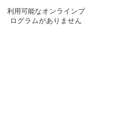
利用可能なオンラインプ
ログラムがありません
Ikebana.be
BNI bv
Onafhankelijkheidslaan 5
B-2020 Antwerpen
VAT: BE
0882.822.734
Privacy
-
General Terms & Conditions